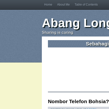
Home
About Me
Table of Contents
Abang Long
Sharing is caring
Sebahagia
Nombor Telefon Bohsia?