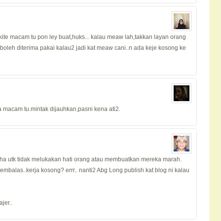
kite macam tu pon ley buat,huks... kalau meaw lah,takkan layan orang
boleh diterima pakai kalau2 jadi kat meaw cani..n ada keje kosong ke
ta macam tu.mintak dijauhkan,pasni kena ati2.
aha utk tidak melukakan hati orang atau membuatkan mereka marah.
embalas..kerja kosong? errr.. nanti2 Abg Long publish kat blog ni kalau
jer..