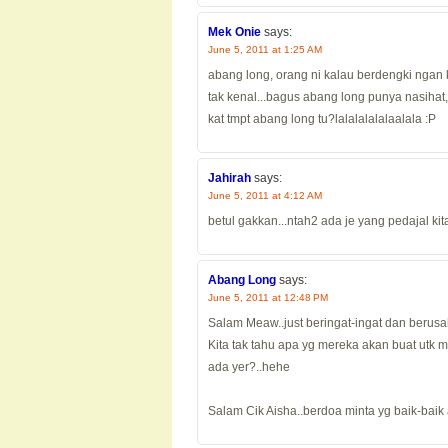
Mek Onie
says:
June 5, 2011 at 1:25 AM
abang long, orang ni kalau berdengki ngan 
tak kenal...bagus abang long punya nasihat,
kat tmpt abang long tu?lalalalalalaalala :P
Jahirah
says:
June 5, 2011 at 4:12 AM
betul gakkan...ntah2 ada je yang pedajal ki
Abang Long
says:
June 5, 2011 at 12:48 PM
Salam Meaw..just beringat-ingat dan berus
Kita tak tahu apa yg mereka akan buat utk m
ada yer?..hehe
Salam Cik Aisha..berdoa minta yg baik-baik a