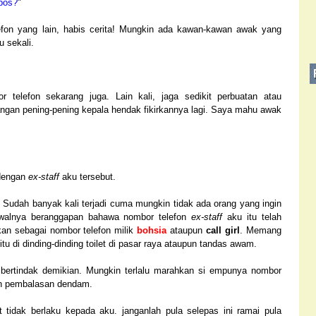
 bos?
"
efon yang lain, habis cerita! Mungkin ada kawan-kawan awak yang
 sekali.
r telefon sekarang juga. Lain kali, jaga sedikit perbuatan atau
angan pening-pening kepala hendak fikirkannya lagi. Saya mahu awak
 dengan
ex-staff
aku tersebut.
. Sudah banyak kali terjadi cuma mungkin tidak ada orang yang ingin
alnya beranggapan bahawa nombor telefon
ex-staff
aku itu telah
kan sebagai nombor telefon milik
bohsia
ataupun
call girl
. Memang
tu di dinding-dinding toilet di pasar raya ataupun tandas awam.
bertindak demikian. Mungkin terlalu marahkan si empunya nombor
kan pembalasan dendam.
t tidak berlaku kepada aku. janganlah pula selepas ini ramai pula