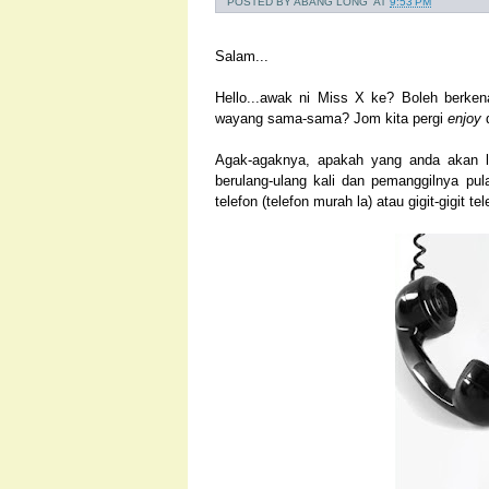
POSTED BY
ABANG LONG
AT
9:53 PM
Salam...
Hello...awak ni Miss X ke? Boleh berkena
wayang sama-sama? Jom kita pergi
enjoy
Agak-agaknya, apakah yang anda akan la
berulang-ulang kali dan pemanggilnya pul
telefon (telefon murah la) atau gigit-gigit te