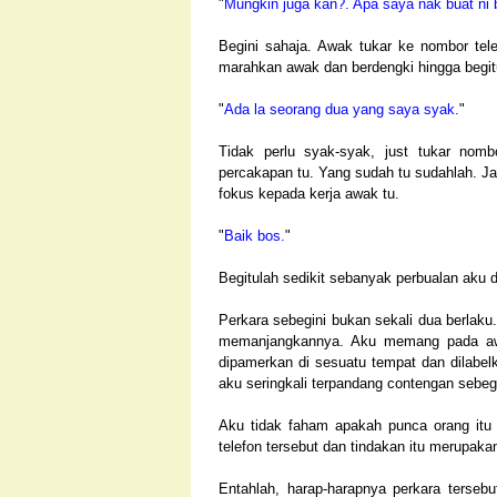
"
Mungkin juga kan?. Apa saya nak buat ni
Begini sahaja. Awak tukar ke nombor tel
marahkan awak dan berdengki hingga begitu
"
Ada la seorang dua yang saya syak.
"
Tidak perlu syak-syak, just tukar nombo
percakapan tu. Yang sudah tu sudahlah. J
fokus kepada kerja awak tu.
"
Baik bos.
"
Begitulah sedikit sebanyak perbualan aku
Perkara sebegini bukan sekali dua berlaku
memanjangkannya. Aku memang pada aw
dipamerkan di sesuatu tempat dan dilabel
aku seringkali terpandang contengan sebegi
Aku tidak faham apakah punca orang itu 
telefon tersebut dan tindakan itu merupa
Entahlah, harap-harapnya perkara tersebu