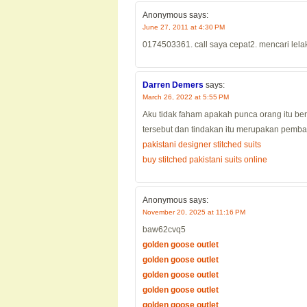
Anonymous
says:
June 27, 2011 at 4:30 PM
0174503361. call saya cepat2. mencari lela
Darren Demers
says:
March 26, 2022 at 5:55 PM
Aku tidak faham apakah punca orang itu be
tersebut dan tindakan itu merupakan pemb
pakistani designer stitched suits
buy stitched pakistani suits online
Anonymous
says:
November 20, 2025 at 11:16 PM
baw62cvq5
golden goose outlet
golden goose outlet
golden goose outlet
golden goose outlet
golden goose outlet