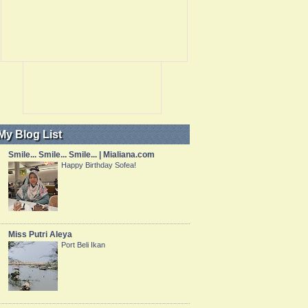
My Blog List
Smile... Smile... Smile... | Mialiana.com
Happy Birthday Sofea!
Miss Putri Aleya
Port Beli Ikan