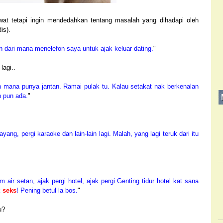
wat tetapi ingin mendedahkan tentang masalah yang dihadapi oleh
is).
n dari mana menelefon saya untuk ajak keluar dating.
"
lagi..
ah mana punya jantan. Ramai pulak tu. Kalau setakat nak berkenalan
h pun ada.
"
yang, pergi karaoke dan lain-lain lagi. Malah, yang lagi teruk dari itu
 air setan, ajak pergi hotel, ajak pergi Genting tidur hotel kat sana
k
seks
! Pening betul la bos.
"
u?