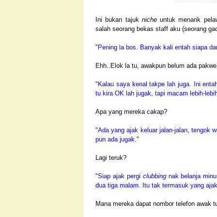
Ini bukan tajuk
niche
untuk menarik pela
salah seorang bekas staff aku (seorang gad
"
Pening la bos. Banyak kali entah siapa da
Ehh..Elok la tu, awakpun belum ada pakwe 
"
Kalau saya kenal takpe lah juga. Ini ent
tu kira OK lah jugak, tapi macam lebih-lebi
Apa yang mereka cakap?
"
Ada yang ajak keluar jalan-jalan, tengok wa
pun ada jugak.
"
Lagi teruk?
"
Siap ajak pergi
clubbing
nak belanja minum
dua tiga malam. Itu tak termasuk yang aja
Mana mereka dapat nombor telefon awak t