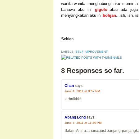
wanita-wanita menghubungi aku meminta
bahawa aku ini
gigolo
..atau ada jug
menyangkakan aku ini
bohjan
...ish, ish, is
Sekian.
LABELS:
SELF IMPROVEMENT
8 Responses so far.
Chan
says:
June 4, 2011 at 9:57 PM
terbaikkk!
Abang Long
says:
June 4, 2011 at 11:30 PM
Salam Amira...thanx..just panjang-panjangk