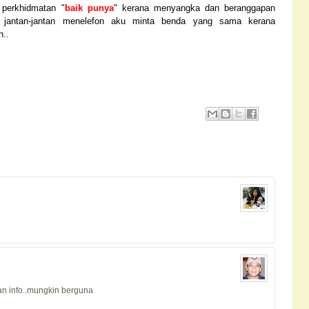
 perkhidmatan "
baik punya
" kerana menyangka dan beranggapan
a jantan-jantan menelefon aku minta benda yang sama kerana
h..
an info..mungkin berguna